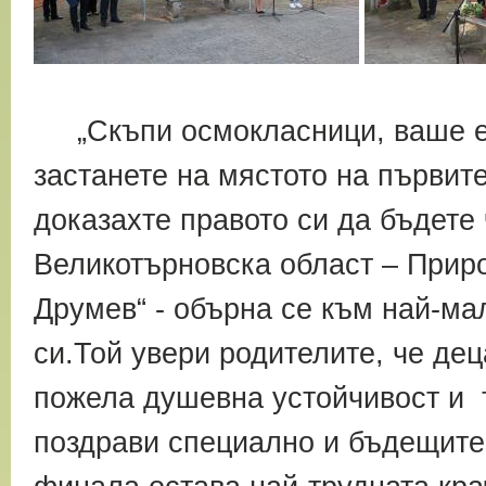
„Скъпи осмокласници, ваше е 
застанете на мястото на първит
доказахте правото си да бъдете
Великотърновска област –
Приро
Друмев“ - обърна се към най-ма
си.Той увери родителите, че дец
пожела душевна устойчивост и т
поздрави специално и бъдещите 