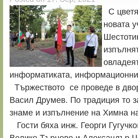
С цветя 
новата у
Шестоти
изпълнят
овладеят
информатиката, информационнит
Тържеството се проведе в двор
Васил Друмев. По традиция то 
знаме и изпълнение на Химна н
Гости бяха инж. Георги Гугучко
Велико Търново и Александър Ч