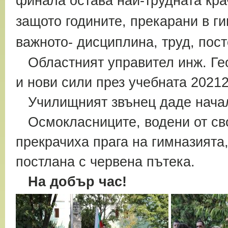
финала остава най-трудната кра
защото годините, прекарани в ги
важното- дисциплина, труд, пост
Областният управител инж. Гео
и нови сили през учебната 2021
Училищният звънец даде начало
О
смокласниците, водени от св
прекрачиха прага на гимназията
постлана с червена пътека.
На добър час!