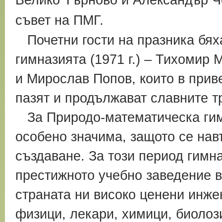
съвет на ПМГ.
Почетни гости на празника бяха
гимназията (1971 г.) – Тихомир
и Мирослав Попов, които в прив
пазят и продължават славните т
За Природо-математическа гимн
особено значима, защото се на
създаване. За този период гимна
престижното учебно заведение в
страната ни високо ценени инже
физици, лекари, химици, биолози