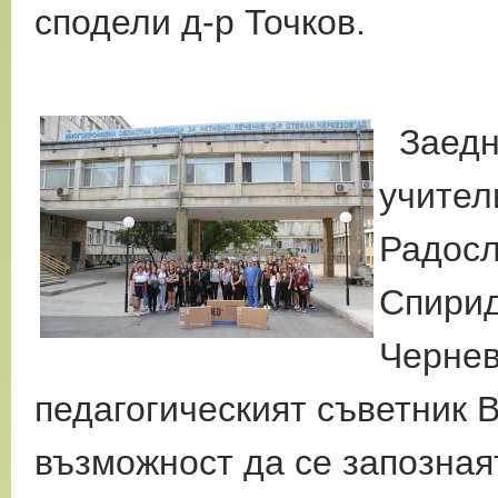
сподели д-р Точков.
Заедно
учител
Радосл
Спирид
Чернев
педагогическият съветник В
възможност да се запозная