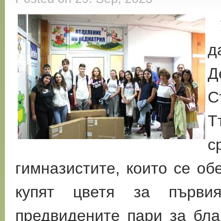
У
д
Д
С
Т
с
гимназистите, които се о
купят цветя за първи
предвидените пари за бла