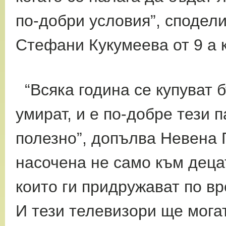
по-добри условия”, сподели
Стефани Кукумеева от 9 а 
“Всяка година се купуват б
умират, и е по-добре тези 
полезно”, допълва Невена Г
насочена не само към децат
които ги придружават по вр
И тези телевизори ще могат