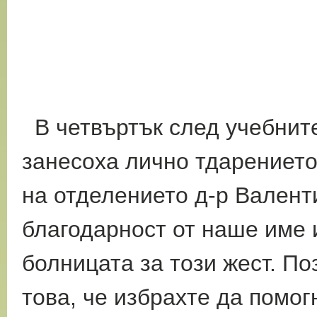
В четвъртък след учебните
занесоха лично тдарението,
на отделението д-р Валент
благодарност от наше име 
болницата за този жест. По
това, че избрахте да помог