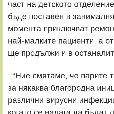
част на детското отделени
бъде поставен в занималнят
момента приключват ремонт
най-малките пациенти, а о
ще продължи и в останалит
“Ние смятаме, че парите т
за някаква благородна ини
различни вирусни инфекции
когато се налага да бъдат 