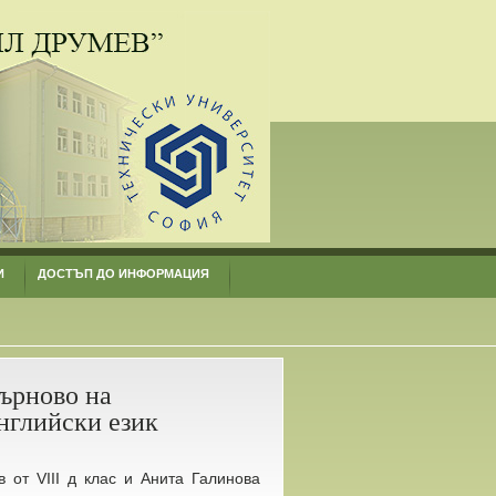
И
ДОСТЪП ДО ИНФОРМАЦИЯ
ърново на
нглийски език
от VIII д клас и Анита Галинова