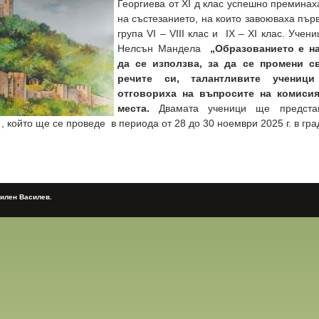
Георгиева от XI д клас успешно преминах
на състезанието, на които завоюваха пър
група VI – VIII клас и IX – XI клас. Уче
Нелсън Мандела
„Образованието е н
да се използва, за да се промени св
речите си, талантливите ученици
отговориха на въпросите на комисия
места.
Двамата ученици ще представ
, който ще се проведе в периода от 28 до 30 ноември 2025 г. в гра
Милен Василев.