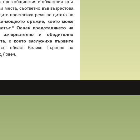
а през общинския и областния кръг
ви места, съответно във възрастова
ниците преставиха речи по цитата на
ай-мощното оръжие, което може
етът.“
Освен представянето на
 изчерпателно и обедително
та, с което заслужиха първите
ят област Велико Търново на
д Ловеч.